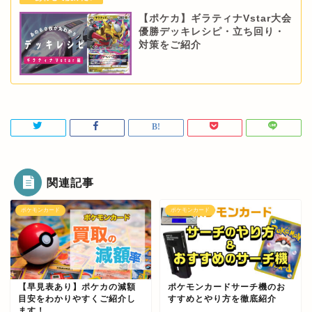
【ポケカ】ギラティナVstar大会
優勝デッキレシピ・立ち回り・
対策をご紹介
関連記事
ポケモンカード
ポケモンカード
【早見表あり】ポケカの減額
ポケモンカードサーチ機のお
目安をわかりやすくご紹介し
すすめとやり方を徹底紹介
ます！