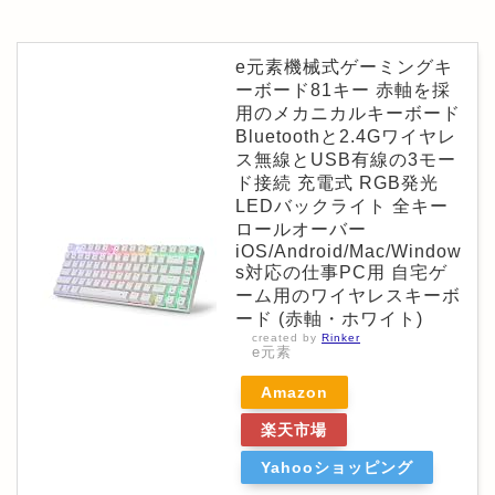
e元素機械式ゲーミングキ
ーボード81キー 赤軸を採
用のメカニカルキーボード
Bluetoothと2.4Gワイヤレ
ス無線とUSB有線の3モー
ド接続 充電式 RGB発光
LEDバックライト 全キー
ロールオーバー
iOS/Android/Mac/Window
s対応の仕事PC用 自宅ゲ
ーム用のワイヤレスキーボ
ード (赤軸・ホワイト)
created by
Rinker
e元素
Amazon
楽天市場
Yahooショッピング